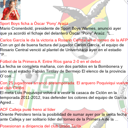
Sport Boys ficha a Óscar 'Pony' Araúz
Mario Cronenbold, presidente de Sport Boys Warnes, anunció ayer
que ya acordó el fichaje del delantero Óscar "Pony" Araúz. "L...
Carlos García le da la victoria a Rosario Central en el torneo de la AFP
Con un gol de buena factura del jugador Carlos García, el equipo de
Rosario Central venció al plantel de Universitario ayer en el estadio
“P...
Fútbol de la Primera A: Entre Ríos gana 2-0 en el debut
La fecha se completa mañana, con dos partidos en la Bombonera y
uno en el estadio Fabián Tintilay de Bermejo El elenco de la provincia
O`con...
Con 25 jugadores arrancó pretemporada: El arquero Poquiviqui vuelve
al club Ciclón
El meta Luis Poquiviqui volverá a vestir la casaca de Ciclón en la
temporada 2011-2012, tras defender los colores del equipo de García
Agred...
ACF Calleja puso freno al líder
Oriente Petrolero tenía la posibilidad de sumar ayer por la sexta fecha
ante Calleja y ser solitario líder del torneo de la Primera A de la ...
Posesionan a dirigencia del club Unión Tarija